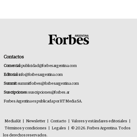
deportivo y el cuidado corporal
Contactos
Comercial:
publicidad@forbesargentina.com
Editorial:
info@forbesargentina.com
Summit:
summitforbes@forbesargentina.com
Suscripciones:
suscripciones@forbes.ar
Forbes Argentina es publicada por HT Media SA.
MediaKit
|
Newsletter
|
Contacto
|
Valores y estándares editoriales
|
Términos y condiciones
|
Legales
|
© 2026. Forbes Argentina. Todos
los derechos reservados.