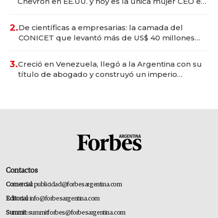
Chevron en EE.UU. y hoy es la única mujer CEO en
Vaca Muerta
2.
De científicas a empresarias: la camada del
CONICET que levantó más de US$ 40 millones
para fundar startups biotech
3.
Creció en Venezuela, llegó a la Argentina con su
título de abogado y construyó un imperio
gastronómico que revoluciona las marcas "fast
premium"
Contactos
Comercial:
publicidad@forbesargentina.com
Editorial:
info@forbesargentina.com
Summit:
summitforbes@forbesargentina.com