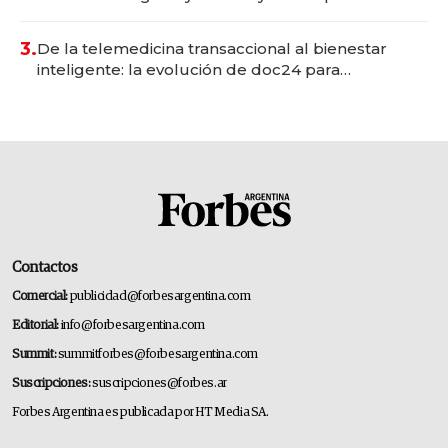
gastronómico que revoluciona las marcas "fast
premium"
3.
De la telemedicina transaccional al bienestar
inteligente: la evolución de doc24 para
transformar a las organizaciones
Contactos
Comercial:
publicidad@forbesargentina.com
Editorial:
info@forbesargentina.com
Summit:
summitforbes@forbesargentina.com
Suscripciones:
suscripciones@forbes.ar
Forbes Argentina es publicada por HT Media SA.