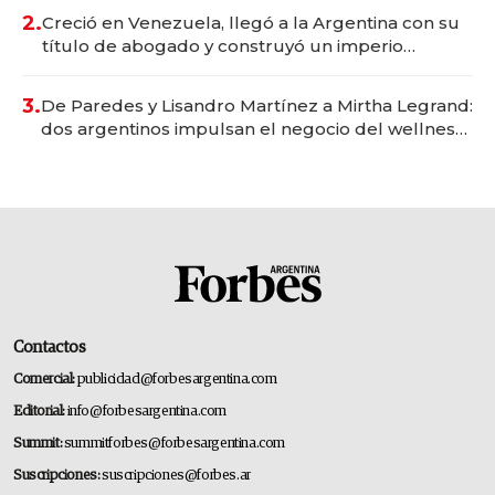
2.
Creció en Venezuela, llegó a la Argentina con su
título de abogado y construyó un imperio
gastronómico que revoluciona las marcas "fast
premium"
3.
De Paredes y Lisandro Martínez a Mirtha Legrand:
dos argentinos impulsan el negocio del wellness
deportivo y el cuidado corporal
Contactos
Comercial:
publicidad@forbesargentina.com
Editorial:
info@forbesargentina.com
Summit:
summitforbes@forbesargentina.com
Suscripciones:
suscripciones@forbes.ar