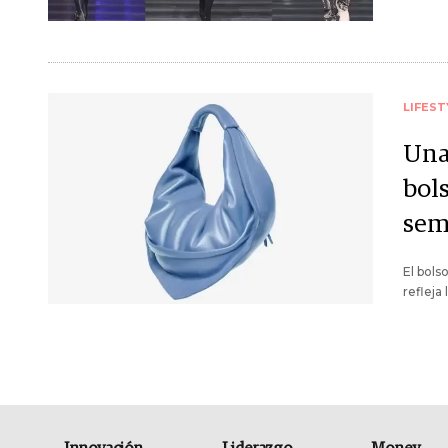
LIFEST
Una
bol
sem
El bols
refleja