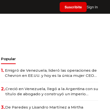
Suscribite
Sign In
Popular
1.
Emigró de Venezuela, lideró las operaciones de
Chevron en EE.UU. y hoy es la única mujer CEO
en Vaca Muerta
2.
Creció en Venezuela, llegó a la Argentina con su
título de abogado y construyó un imperio
gastronómico que revoluciona las marcas "fast
premium"
3.
De Paredes y Lisandro Martínez a Mirtha