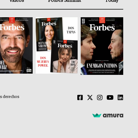
Videos
Forbes Summit
Today
os derechos