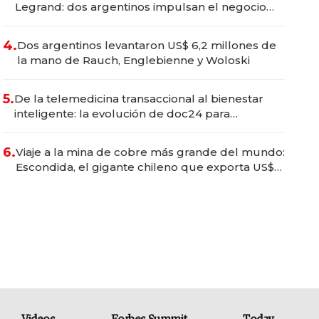
Legrand: dos argentinos impulsan el negocio
del wellness deportivo y el cuidado corporal
4.
Dos argentinos levantaron US$ 6,2 millones de
la mano de Rauch, Englebienne y Woloski
5.
De la telemedicina transaccional al bienestar
inteligente: la evolución de doc24 para
transformar a las organizaciones
6.
Viaje a la mina de cobre más grande del mundo:
Escondida, el gigante chileno que exporta US$
14.000 millones anuales