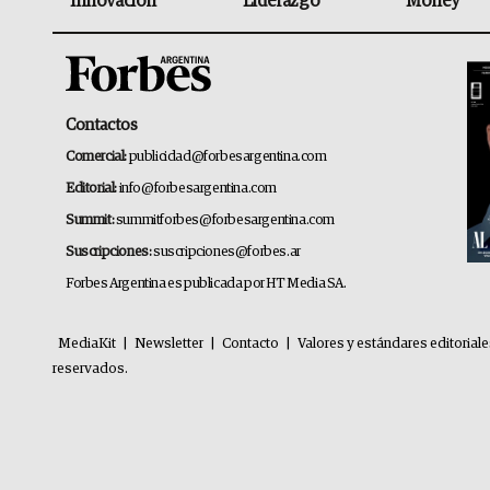
Innovación
Liderazgo
Money
Contactos
Comercial:
publicidad@forbesargentina.com
Editorial:
info@forbesargentina.com
Summit:
summitforbes@forbesargentina.com
Suscripciones:
suscripciones@forbes.ar
Forbes Argentina es publicada por HT Media SA.
MediaKit
|
Newsletter
|
Contacto
|
Valores y estándares editorial
reservados.