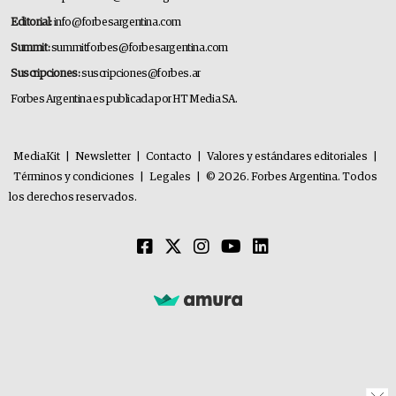
Editorial:
info@forbesargentina.com
Summit:
summitforbes@forbesargentina.com
Suscripciones:
suscripciones@forbes.ar
Forbes Argentina es publicada por HT Media SA.
MediaKit
|
Newsletter
|
Contacto
|
Valores y estándares editoriales
|
Términos y condiciones
|
Legales
|
© 2026. Forbes Argentina. Todos
los derechos reservados.