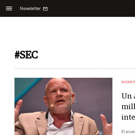
Newsletter
#SEC
MONE
Un 
mil
int
El acue