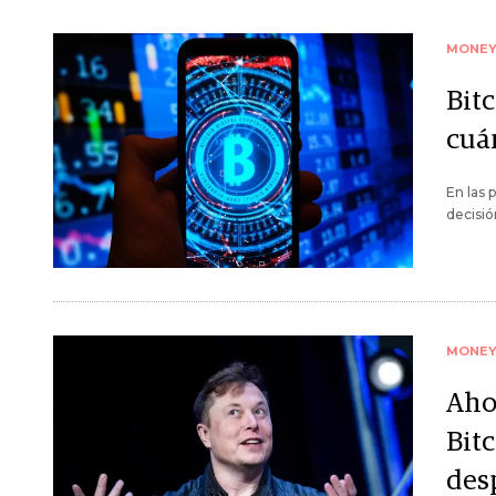
MONE
Bitc
cuá
En las 
decisió
MONE
Aho
Bit
des