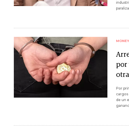
industr
paraliz
MONE
Arr
por
otr
Por pri
cargos 
de un 
gananci