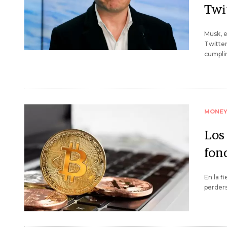
Twit
Musk, e
Twitter
cumplir
MONE
Los 
fon
En la f
perders