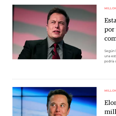
MILLO
Est
por
com
Según l
una est
podría 
MILLO
Elo
mil