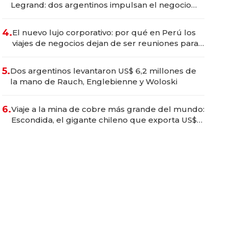
Legrand: dos argentinos impulsan el negocio
del wellness deportivo y el cuidado corporal
4.
El nuevo lujo corporativo: por qué en Perú los
viajes de negocios dejan de ser reuniones para
convertirse en experiencias transformadoras
5.
Dos argentinos levantaron US$ 6,2 millones de
la mano de Rauch, Englebienne y Woloski
6.
Viaje a la mina de cobre más grande del mundo:
Escondida, el gigante chileno que exporta US$
14.000 millones anuales