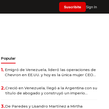
Suscribite
Sign In
Popular
1.
Emigró de Venezuela, lideró las operaciones de
Chevron en EE.UU. y hoy es la única mujer CEO
en Vaca Muerta
2.
Creció en Venezuela, llegó a la Argentina con su
título de abogado y construyó un imperio
gastronómico que revoluciona las marcas "fast
premium"
3.
De Paredes y Lisandro Martínez a Mirtha