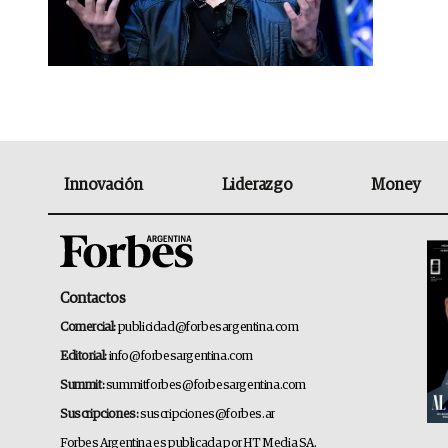
Innovación
Liderazgo
Money
Contactos
Comercial:
publicidad@forbesargentina.com
Editorial:
info@forbesargentina.com
Summit:
summitforbes@forbesargentina.com
Suscripciones:
suscripciones@forbes.ar
Forbes Argentina es publicada por HT Media SA.