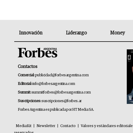
Innovación
Liderazgo
Money
Contactos
Comercial:
publicidad@forbesargentina.com
Editorial:
info@forbesargentina.com
Summit:
summitforbes@forbesargentina.com
Suscripciones:
suscripciones@forbes.ar
Forbes Argentina es publicada por HT Media SA.
MediaKit
|
Newsletter
|
Contacto
|
Valores y estándares editorial
reservados.