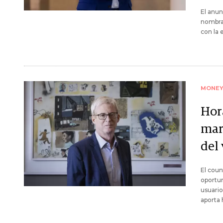
El anun
nombra
con la 
MONE
Hor
mar
del 
El coun
oportun
usuario
aporta 