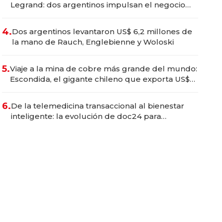
Legrand: dos argentinos impulsan el negocio
del wellness deportivo y el cuidado corporal
4.
Dos argentinos levantaron US$ 6,2 millones de
la mano de Rauch, Englebienne y Woloski
5.
Viaje a la mina de cobre más grande del mundo:
Escondida, el gigante chileno que exporta US$
14.000 millones anuales
6.
De la telemedicina transaccional al bienestar
inteligente: la evolución de doc24 para
transformar a las organizaciones