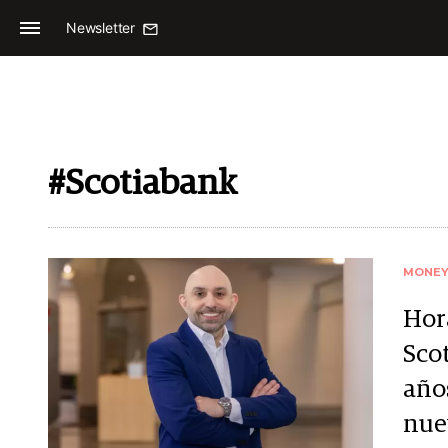
Newsletter
#Scotiabank
MONE
Hor
Sco
año
nue