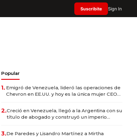
Suscribite
Sign In
Popular
1.
Emigró de Venezuela, lideró las operaciones de
Chevron en EE.UU. y hoy es la única mujer CEO
en Vaca Muerta
2.
Creció en Venezuela, llegó a la Argentina con su
título de abogado y construyó un imperio
gastronómico que revoluciona las marcas "fast
premium"
3.
De Paredes y Lisandro Martínez a Mirtha