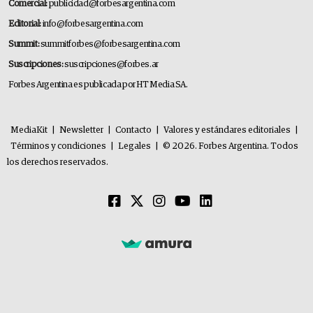
Comercial:
publicidad@forbesargentina.com
Editorial:
info@forbesargentina.com
Summit:
summitforbes@forbesargentina.com
Suscripciones:
suscripciones@forbes.ar
Forbes Argentina es publicada por HT Media SA.
MediaKit
|
Newsletter
|
Contacto
|
Valores y estándares editoriales
|
Términos y condiciones
|
Legales
|
© 2026. Forbes Argentina. Todos
los derechos reservados.