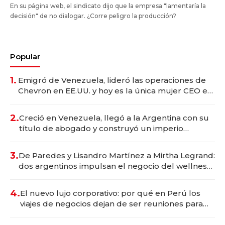
En su página web, el sindicato dijo que la empresa "lamentaría la
decisión" de no dialogar. ¿Corre peligro la producción?
Popular
1.
Emigró de Venezuela, lideró las operaciones de
Chevron en EE.UU. y hoy es la única mujer CEO en
Vaca Muerta
2.
Creció en Venezuela, llegó a la Argentina con su
título de abogado y construyó un imperio
gastronómico que revoluciona las marcas "fast
premium"
3.
De Paredes y Lisandro Martínez a Mirtha Legrand:
dos argentinos impulsan el negocio del wellness
deportivo y el cuidado corporal
4.
El nuevo lujo corporativo: por qué en Perú los
viajes de negocios dejan de ser reuniones para
convertirse en experiencias transformadoras