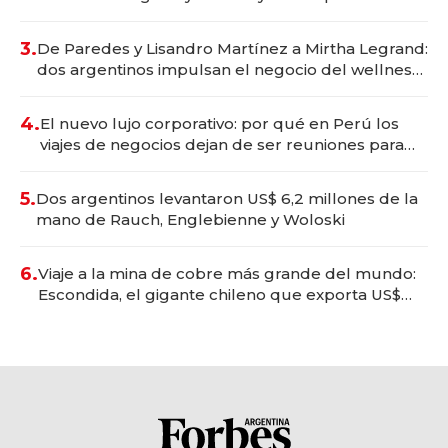
gastronómico que revoluciona las marcas "fast
premium"
3.
De Paredes y Lisandro Martínez a Mirtha Legrand:
dos argentinos impulsan el negocio del wellness
deportivo y el cuidado corporal
4.
El nuevo lujo corporativo: por qué en Perú los
viajes de negocios dejan de ser reuniones para
convertirse en experiencias transformadoras
5.
Dos argentinos levantaron US$ 6,2 millones de la
mano de Rauch, Englebienne y Woloski
6.
Viaje a la mina de cobre más grande del mundo:
Escondida, el gigante chileno que exporta US$
14.000 millones anuales