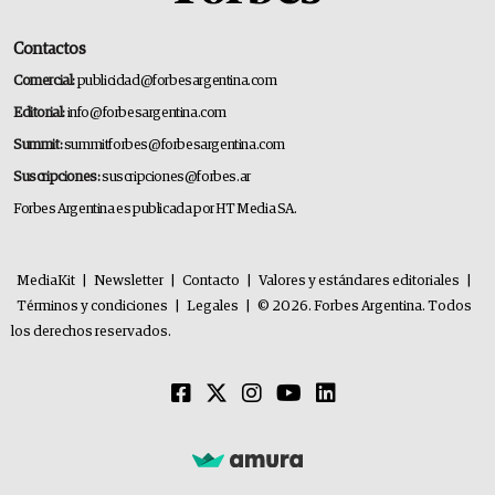
Contactos
Comercial:
publicidad@forbesargentina.com
Editorial:
info@forbesargentina.com
Summit:
summitforbes@forbesargentina.com
Suscripciones:
suscripciones@forbes.ar
Forbes Argentina es publicada por HT Media SA.
MediaKit
|
Newsletter
|
Contacto
|
Valores y estándares editoriales
|
Términos y condiciones
|
Legales
|
© 2026. Forbes Argentina. Todos
los derechos reservados.