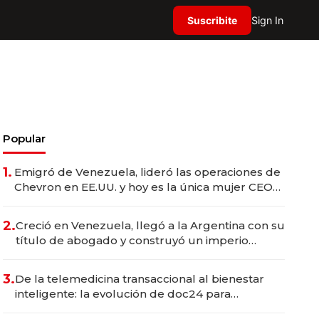
Suscribite
Sign In
Popular
1.
Emigró de Venezuela, lideró las operaciones de
Chevron en EE.UU. y hoy es la única mujer CEO
en Vaca Muerta
2.
Creció en Venezuela, llegó a la Argentina con su
título de abogado y construyó un imperio
gastronómico que revoluciona las marcas "fast
premium"
3.
De la telemedicina transaccional al bienestar
inteligente: la evolución de doc24 para
transformar a las organizaciones