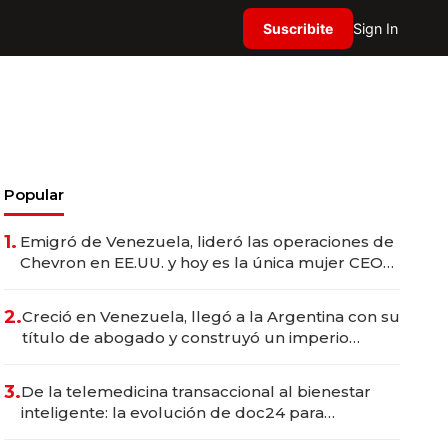
Suscribite
Sign In
Popular
1.
Emigró de Venezuela, lideró las operaciones de
Chevron en EE.UU. y hoy es la única mujer CEO
en Vaca Muerta
2.
Creció en Venezuela, llegó a la Argentina con su
título de abogado y construyó un imperio
gastronómico que revoluciona las marcas "fast
premium"
3.
De la telemedicina transaccional al bienestar
inteligente: la evolución de doc24 para
transformar a las organizaciones