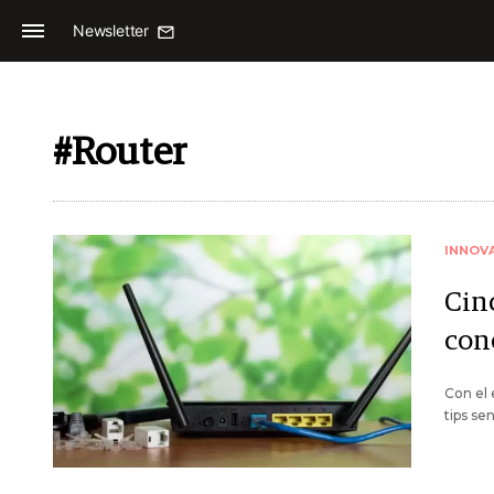
Newsletter
#Router
INNOV
Cin
con
Con el 
tips se