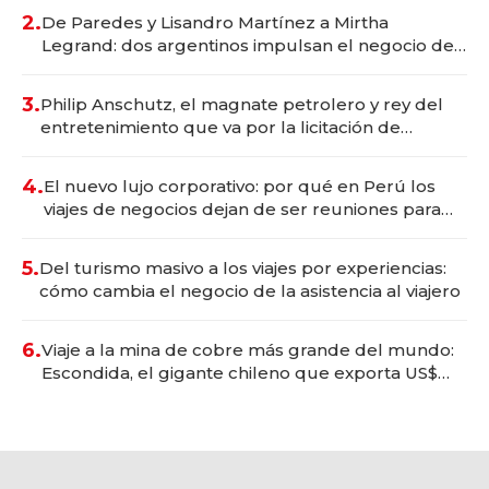
premium"
2.
De Paredes y Lisandro Martínez a Mirtha
Legrand: dos argentinos impulsan el negocio del
wellness deportivo y el cuidado corporal
3.
Philip Anschutz, el magnate petrolero y rey del
entretenimiento que va por la licitación de
Tecnópolis junto a Fénix
4.
El nuevo lujo corporativo: por qué en Perú los
viajes de negocios dejan de ser reuniones para
convertirse en experiencias transformadoras
5.
Del turismo masivo a los viajes por experiencias:
cómo cambia el negocio de la asistencia al viajero
6.
Viaje a la mina de cobre más grande del mundo:
Escondida, el gigante chileno que exporta US$
14.000 millones anuales