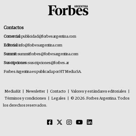
Contactos
Comercial:
publicidad@forbesargentina.com
Editorial:
info@forbesargentina.com
Summit:
summitforbes@forbesargentina.com
Suscripciones:
suscripciones@forbes.ar
Forbes Argentina es publicada por HT Media SA.
MediaKit
|
Newsletter
|
Contacto
|
Valores y estándares editoriales
|
Términos y condiciones
|
Legales
|
© 2026. Forbes Argentina. Todos
los derechos reservados.