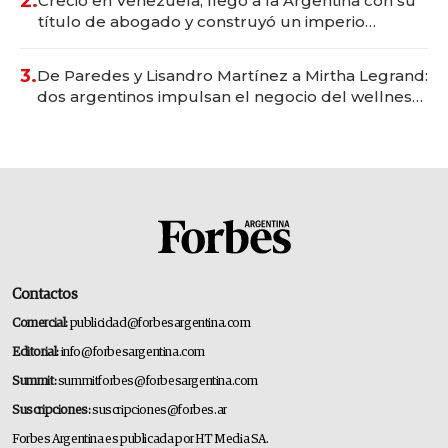
2.
Creció en Venezuela, llegó a la Argentina con su
título de abogado y construyó un imperio
gastronómico que revoluciona las marcas "fast
premium"
3.
De Paredes y Lisandro Martínez a Mirtha Legrand:
dos argentinos impulsan el negocio del wellness
deportivo y el cuidado corporal
Contactos
Comercial:
publicidad@forbesargentina.com
Editorial:
info@forbesargentina.com
Summit:
summitforbes@forbesargentina.com
Suscripciones:
suscripciones@forbes.ar
Forbes Argentina es publicada por HT Media SA.