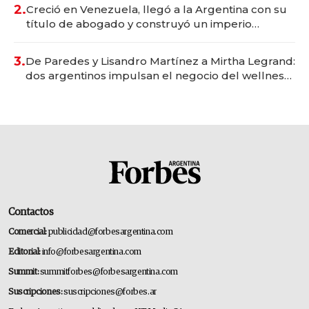
2.
Creció en Venezuela, llegó a la Argentina con su
título de abogado y construyó un imperio
gastronómico que revoluciona las marcas "fast
premium"
3.
De Paredes y Lisandro Martínez a Mirtha Legrand:
dos argentinos impulsan el negocio del wellness
deportivo y el cuidado corporal
Contactos
Comercial:
publicidad@forbesargentina.com
Editorial:
info@forbesargentina.com
Summit:
summitforbes@forbesargentina.com
Suscripciones:
suscripciones@forbes.ar