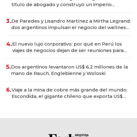
título de abogado y construyó un imperio
gastronómico que revoluciona las marcas "fast
premium"
3.
De Paredes y Lisandro Martínez a Mirtha Legrand:
dos argentinos impulsan el negocio del wellness
deportivo y el cuidado corporal
4.
El nuevo lujo corporativo: por qué en Perú los
viajes de negocios dejan de ser reuniones para
convertirse en experiencias transformadoras
5.
Dos argentinos levantaron US$ 6,2 millones de la
mano de Rauch, Englebienne y Woloski
6.
Viaje a la mina de cobre más grande del mundo:
Escondida, el gigante chileno que exporta US$
14.000 millones anuales