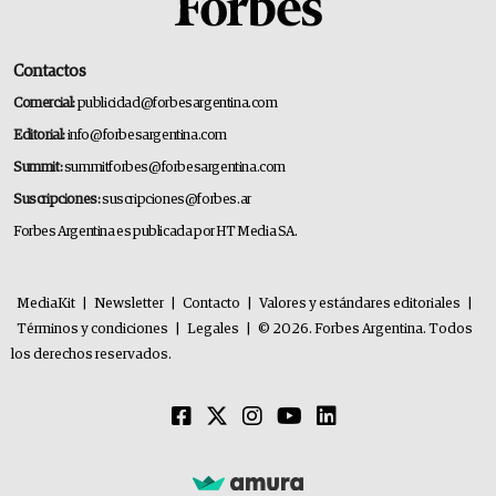
Contactos
Comercial:
publicidad@forbesargentina.com
Editorial:
info@forbesargentina.com
Summit:
summitforbes@forbesargentina.com
Suscripciones:
suscripciones@forbes.ar
Forbes Argentina es publicada por HT Media SA.
MediaKit
|
Newsletter
|
Contacto
|
Valores y estándares editoriales
|
Términos y condiciones
|
Legales
|
© 2026. Forbes Argentina. Todos
los derechos reservados.