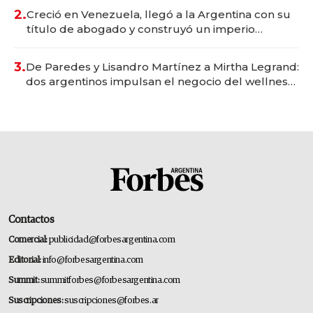
2.
Creció en Venezuela, llegó a la Argentina con su
título de abogado y construyó un imperio
gastronómico que revoluciona las marcas "fast
premium"
3.
De Paredes y Lisandro Martínez a Mirtha Legrand:
dos argentinos impulsan el negocio del wellness
deportivo y el cuidado corporal
Contactos
Comercial:
publicidad@forbesargentina.com
Editorial:
info@forbesargentina.com
Summit:
summitforbes@forbesargentina.com
Suscripciones:
suscripciones@forbes.ar