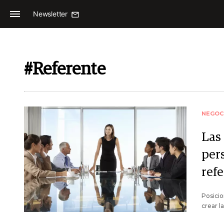
Newsletter
#Referente
NEGOC
Las
per
refe
Posicio
crear l