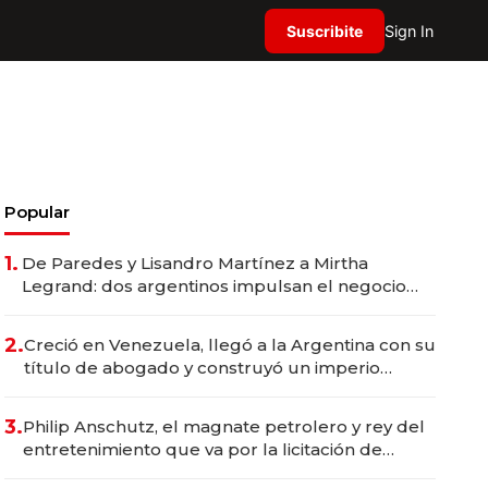
Suscribite
Sign In
Popular
1.
De Paredes y Lisandro Martínez a Mirtha
Legrand: dos argentinos impulsan el negocio
del wellness deportivo y el cuidado corporal
2.
Creció en Venezuela, llegó a la Argentina con su
título de abogado y construyó un imperio
gastronómico que revoluciona las marcas "fast
premium"
3.
Philip Anschutz, el magnate petrolero y rey del
entretenimiento que va por la licitación de
Tecnópolis junto a Fénix