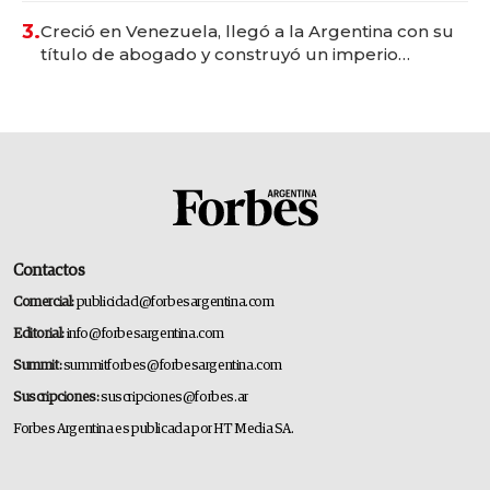
3.
Creció en Venezuela, llegó a la Argentina con su
título de abogado y construyó un imperio
gastronómico que revoluciona las marcas "fast
premium"
Contactos
Comercial:
publicidad@forbesargentina.com
Editorial:
info@forbesargentina.com
Summit:
summitforbes@forbesargentina.com
Suscripciones:
suscripciones@forbes.ar
Forbes Argentina es publicada por HT Media SA.