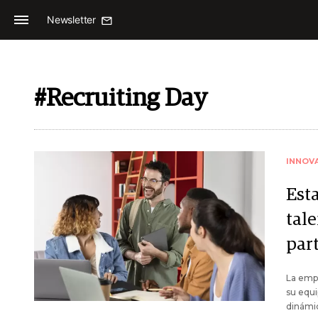
Newsletter
#Recruiting Day
INNOV
Est
tal
par
La empr
su equi
dinámic