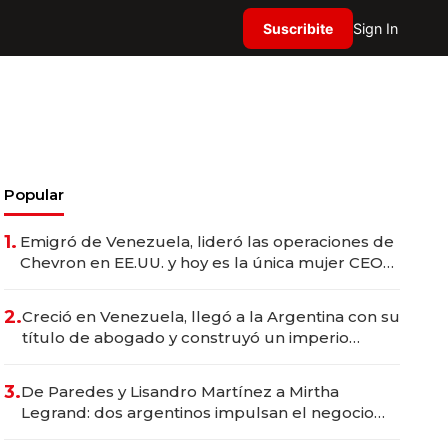
Suscribite
Sign In
Popular
1.
Emigró de Venezuela, lideró las operaciones de
Chevron en EE.UU. y hoy es la única mujer CEO
en Vaca Muerta
2.
Creció en Venezuela, llegó a la Argentina con su
título de abogado y construyó un imperio
gastronómico que revoluciona las marcas "fast
premium"
3.
De Paredes y Lisandro Martínez a Mirtha
Legrand: dos argentinos impulsan el negocio
del wellness deportivo y el cuidado corporal