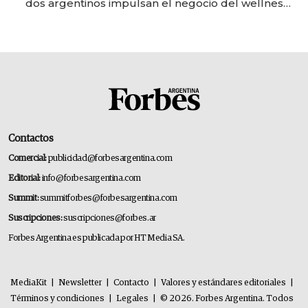
dos argentinos impulsan el negocio del wellness
deportivo y el cuidado corporal
Contactos
Comercial:
publicidad@forbesargentina.com
Editorial:
info@forbesargentina.com
Summit:
summitforbes@forbesargentina.com
Suscripciones:
suscripciones@forbes.ar
Forbes Argentina es publicada por HT Media SA.
MediaKit
|
Newsletter
|
Contacto
|
Valores y estándares editoriales
|
Términos y condiciones
|
Legales
|
© 2026. Forbes Argentina. Todos