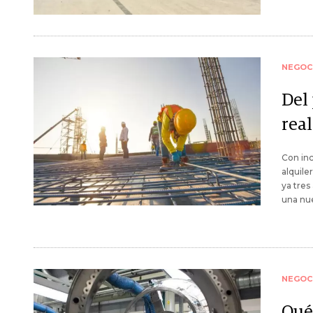
NEGOC
Del 
real
Con inc
alquile
ya tres
una nu
NEGOC
Qué