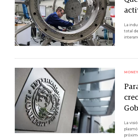
acti
La indu
total d
interan
MONE
Par
cre
Gob
La visi
plasmó 
próxim