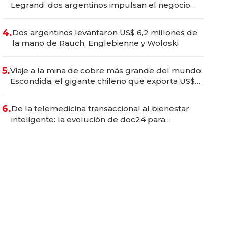
Legrand: dos argentinos impulsan el negocio
del wellness deportivo y el cuidado corporal
4.
Dos argentinos levantaron US$ 6,2 millones de
la mano de Rauch, Englebienne y Woloski
5.
Viaje a la mina de cobre más grande del mundo:
Escondida, el gigante chileno que exporta US$
14.000 millones anuales
6.
De la telemedicina transaccional al bienestar
inteligente: la evolución de doc24 para
transformar a las organizaciones