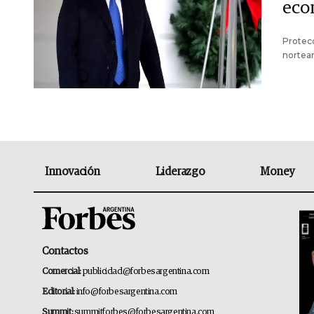
eco
Protecc
nortea
Innovación
Liderazgo
Money
Contactos
Comercial:
publicidad@forbesargentina.com
Editorial:
info@forbesargentina.com
Summit:
summitforbes@forbesargentina.com