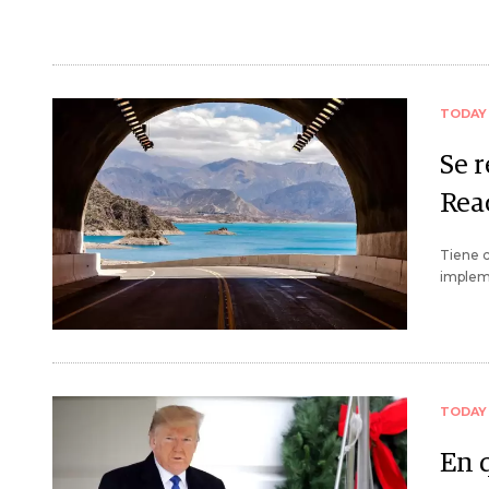
TODAY
Se 
Rea
Tiene c
implem
TODAY
En 