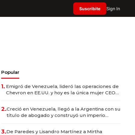
Suscribite
Sign In
Popular
1.
Emigró de Venezuela, lideró las operaciones de
Chevron en EE.UU. y hoy es la única mujer CEO
en Vaca Muerta
2.
Creció en Venezuela, llegó a la Argentina con su
título de abogado y construyó un imperio
gastronómico que revoluciona las marcas "fast
premium"
3.
De Paredes y Lisandro Martínez a Mirtha