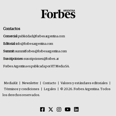
Contactos
Comercial:
publicidad@forbesargentina.com
Editorial:
info@forbesargentina.com
Summit:
summitforbes@forbesargentina.com
Suscripciones:
suscripciones@forbes.ar
Forbes Argentina es publicada por HT Media SA.
MediaKit
|
Newsletter
|
Contacto
|
Valores y estándares editoriales
|
Términos y condiciones
|
Legales
|
© 2026. Forbes Argentina. Todos
los derechos reservados.