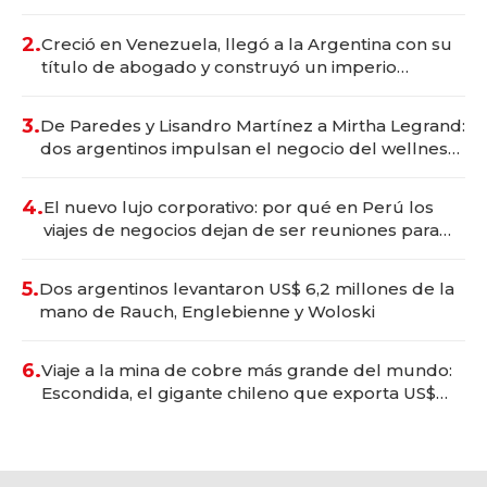
Vaca Muerta
2.
Creció en Venezuela, llegó a la Argentina con su
título de abogado y construyó un imperio
gastronómico que revoluciona las marcas "fast
premium"
3.
De Paredes y Lisandro Martínez a Mirtha Legrand:
dos argentinos impulsan el negocio del wellness
deportivo y el cuidado corporal
4.
El nuevo lujo corporativo: por qué en Perú los
viajes de negocios dejan de ser reuniones para
convertirse en experiencias transformadoras
5.
Dos argentinos levantaron US$ 6,2 millones de la
mano de Rauch, Englebienne y Woloski
6.
Viaje a la mina de cobre más grande del mundo:
Escondida, el gigante chileno que exporta US$
14.000 millones anuales