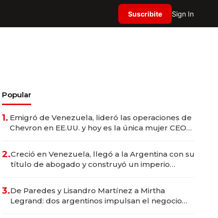
Suscribite
Sign In
Popular
1.
Emigró de Venezuela, lideró las operaciones de
Chevron en EE.UU. y hoy es la única mujer CEO
en Vaca Muerta
2.
Creció en Venezuela, llegó a la Argentina con su
título de abogado y construyó un imperio
gastronómico que revoluciona las marcas "fast
premium"
3.
De Paredes y Lisandro Martínez a Mirtha
Legrand: dos argentinos impulsan el negocio
del wellness deportivo y el cuidado corporal