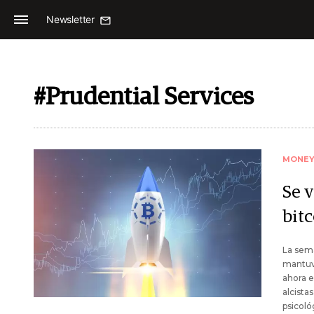
Newsletter
#Prudential Services
MONE
Se 
bit
La sema
mantuvi
ahora e
alcista
psicoló