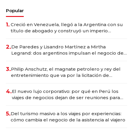
Popular
1.
Creció en Venezuela, llegó a la Argentina con su
título de abogado y construyó un imperio
gastronómico que revoluciona las marcas "fast
premium"
2.
De Paredes y Lisandro Martínez a Mirtha
Legrand: dos argentinos impulsan el negocio del
wellness deportivo y el cuidado corporal
3.
Philip Anschutz, el magnate petrolero y rey del
entretenimiento que va por la licitación de
Tecnópolis junto a Fénix
4.
El nuevo lujo corporativo: por qué en Perú los
viajes de negocios dejan de ser reuniones para
convertirse en experiencias transformadoras
5.
Del turismo masivo a los viajes por experiencias:
cómo cambia el negocio de la asistencia al viajero