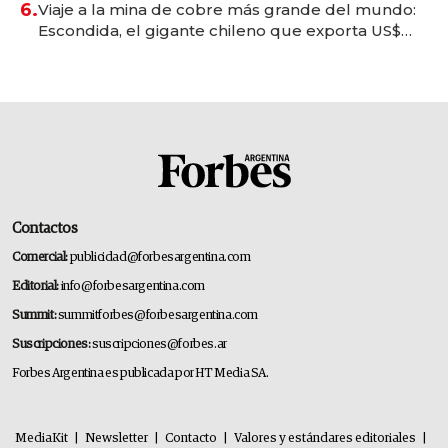
6.
Viaje a la mina de cobre más grande del mundo:
Escondida, el gigante chileno que exporta US$
14.000 millones anuales
Contactos
Comercial:
publicidad@forbesargentina.com
Editorial:
info@forbesargentina.com
Summit:
summitforbes@forbesargentina.com
Suscripciones:
suscripciones@forbes.ar
Forbes Argentina es publicada por HT Media SA.
MediaKit
|
Newsletter
|
Contacto
|
Valores y estándares editoriales
|