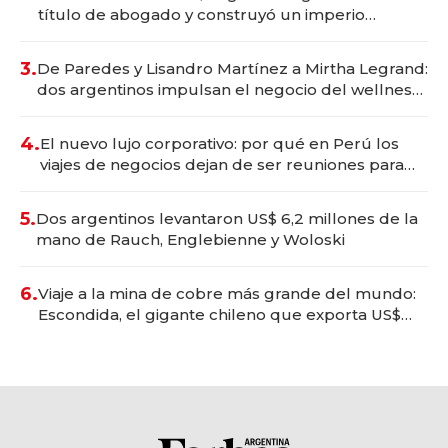
título de abogado y construyó un imperio
gastronómico que revoluciona las marcas "fast
premium"
3.
De Paredes y Lisandro Martínez a Mirtha Legrand:
dos argentinos impulsan el negocio del wellness
deportivo y el cuidado corporal
4.
El nuevo lujo corporativo: por qué en Perú los
viajes de negocios dejan de ser reuniones para
convertirse en experiencias transformadoras
5.
Dos argentinos levantaron US$ 6,2 millones de la
mano de Rauch, Englebienne y Woloski
6.
Viaje a la mina de cobre más grande del mundo:
Escondida, el gigante chileno que exporta US$
14.000 millones anuales