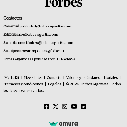
Contactos
Comercial:
publicidad@forbesargentina.com
Editorial:
info@forbesargentina.com
Summit:
summitforbes@forbesargentina.com
Suscripciones:
suscripciones@forbes.ar
Forbes Argentina es publicada por HT Media SA.
MediaKit
|
Newsletter
|
Contacto
|
Valores y estándares editoriales
|
Términos y condiciones
|
Legales
|
© 2026. Forbes Argentina. Todos
los derechos reservados.