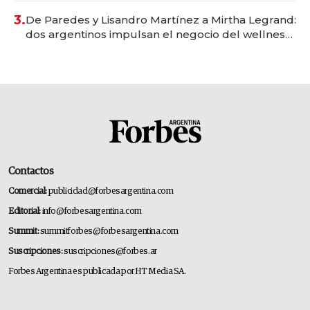
premium"
3.
De Paredes y Lisandro Martínez a Mirtha Legrand:
dos argentinos impulsan el negocio del wellness
deportivo y el cuidado corporal
Contactos
Comercial:
publicidad@forbesargentina.com
Editorial:
info@forbesargentina.com
Summit:
summitforbes@forbesargentina.com
Suscripciones:
suscripciones@forbes.ar
Forbes Argentina es publicada por HT Media SA.