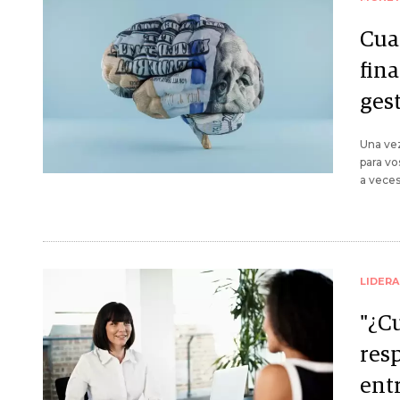
Cua
fin
ges
Una vez
para vo
a veces
LIDER
"¿C
res
ent