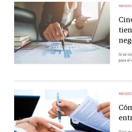
NEGOC
Cin
tie
neg
Si se c
para el 
NEGOC
Cóm
entr
Para q