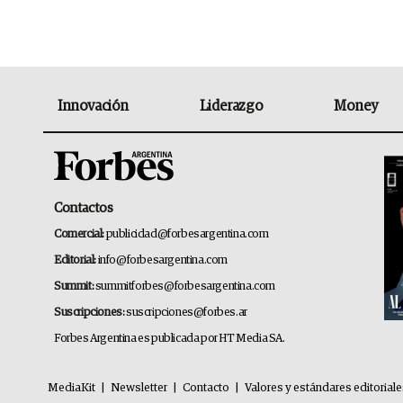
Innovación
Liderazgo
Money
Contactos
Comercial:
publicidad@forbesargentina.com
Editorial:
info@forbesargentina.com
Summit:
summitforbes@forbesargentina.com
Suscripciones:
suscripciones@forbes.ar
Forbes Argentina es publicada por HT Media SA.
MediaKit
|
Newsletter
|
Contacto
|
Valores y estándares editorial