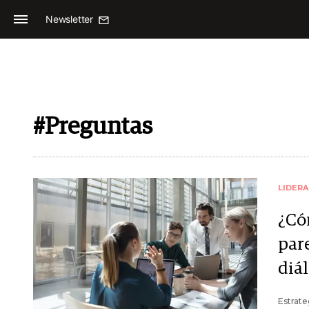
Newsletter
#Preguntas
LIDER
¿Có
pare
diá
Estrate