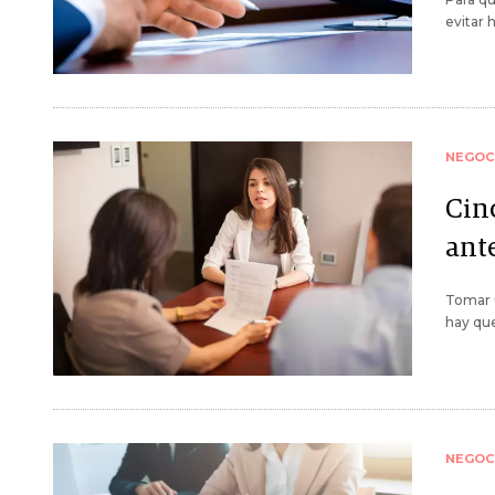
evitar
NEGOC
Cin
ant
Tomar u
hay que
NEGOC