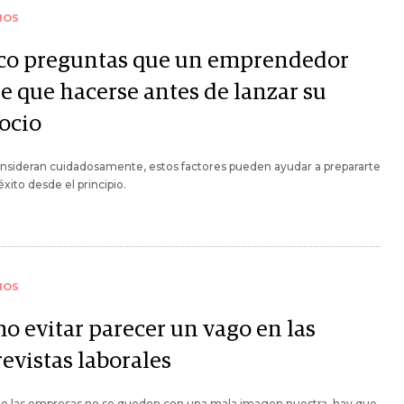
IOS
co preguntas que un emprendedor
ne que hacerse antes de lanzar su
ocio
onsideran cuidadosamente, estos factores pueden ayudar a prepararte
éxito desde el principio.
IOS
o evitar parecer un vago en las
evistas laborales
ue las empresas no se queden con una mala imagen nuestra, hay que