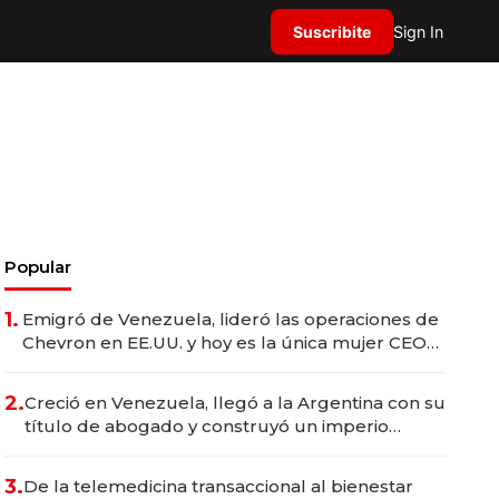
Suscribite
Sign In
Popular
1.
Emigró de Venezuela, lideró las operaciones de
Chevron en EE.UU. y hoy es la única mujer CEO
en Vaca Muerta
2.
Creció en Venezuela, llegó a la Argentina con su
título de abogado y construyó un imperio
gastronómico que revoluciona las marcas "fast
premium"
3.
De la telemedicina transaccional al bienestar