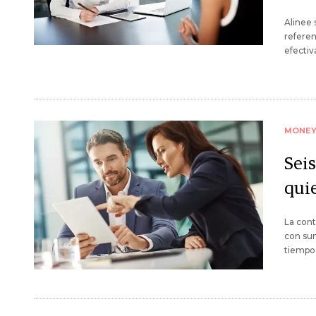
Alinee 
referen
efectiv
MONE
Sei
quie
La cont
con sum
tiempo 