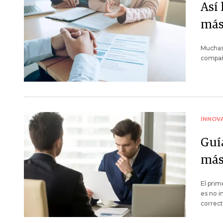
Así
más 
Muchas 
compañí
INNOV
Guía
más
El prim
es no i
correct