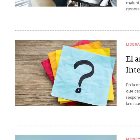
malent
generar
LIDER
El a
Inte
En la e
que ca
respond
la escu
MONE