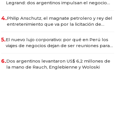
Legrand: dos argentinos impulsan el negocio
del wellness deportivo y el cuidado corporal
4.
Philip Anschutz, el magnate petrolero y rey del
entretenimiento que va por la licitación de
Tecnópolis junto a Fénix
5.
El nuevo lujo corporativo: por qué en Perú los
viajes de negocios dejan de ser reuniones para
convertirse en experiencias transformadoras
6.
Dos argentinos levantaron US$ 6,2 millones de
la mano de Rauch, Englebienne y Woloski