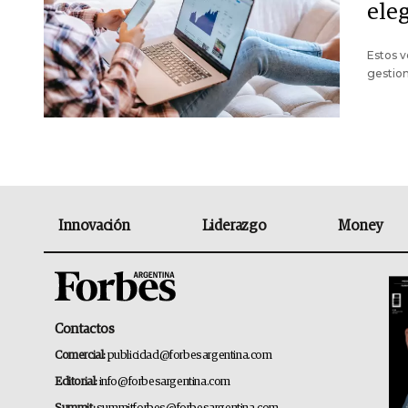
ele
Estos v
gestion
Innovación
Liderazgo
Money
Contactos
Comercial:
publicidad@forbesargentina.com
Editorial:
info@forbesargentina.com