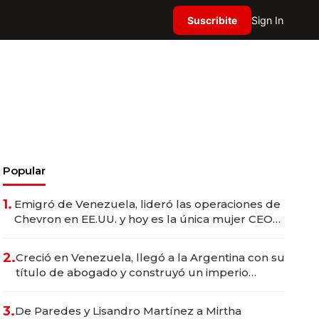
Suscribite
Sign In
Popular
1.
Emigró de Venezuela, lideró las operaciones de
Chevron en EE.UU. y hoy es la única mujer CEO
en Vaca Muerta
2.
Creció en Venezuela, llegó a la Argentina con su
título de abogado y construyó un imperio
gastronómico que revoluciona las marcas "fast
premium"
3.
De Paredes y Lisandro Martínez a Mirtha