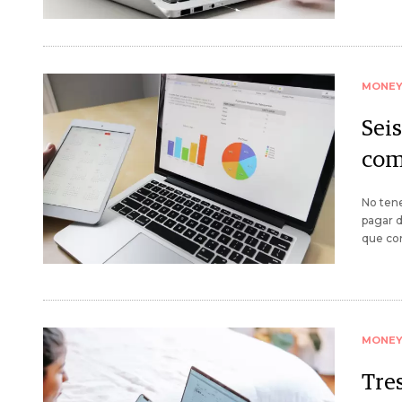
MONE
Sei
com
No tene
pagar 
que co
MONE
Tre