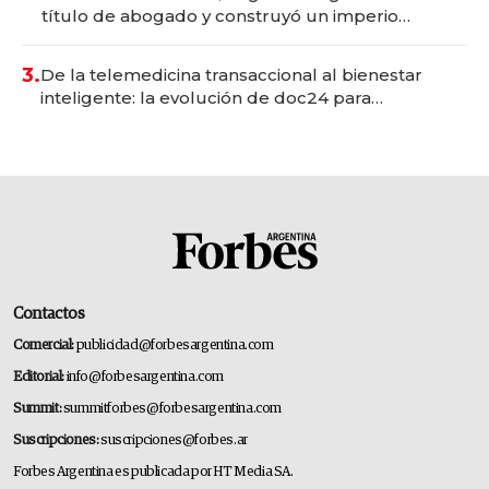
título de abogado y construyó un imperio
gastronómico que revoluciona las marcas "fast
premium"
3.
De la telemedicina transaccional al bienestar
inteligente: la evolución de doc24 para
transformar a las organizaciones
Contactos
Comercial:
publicidad@forbesargentina.com
Editorial:
info@forbesargentina.com
Summit:
summitforbes@forbesargentina.com
Suscripciones:
suscripciones@forbes.ar
Forbes Argentina es publicada por HT Media SA.