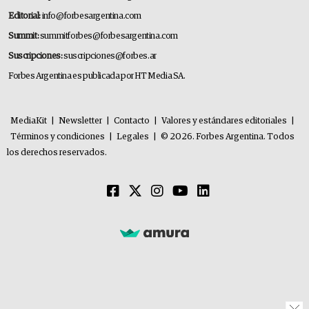
Editorial:
info@forbesargentina.com
Summit:
summitforbes@forbesargentina.com
Suscripciones:
suscripciones@forbes.ar
Forbes Argentina es publicada por HT Media SA.
MediaKit
|
Newsletter
|
Contacto
|
Valores y estándares editoriales
|
Términos y condiciones
|
Legales
|
© 2026. Forbes Argentina. Todos
los derechos reservados.