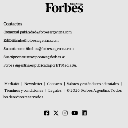
Contactos
Comercial:
publicidad@forbesargentina.com
Editorial:
info@forbesargentina.com
Summit:
summitforbes@forbesargentina.com
Suscripciones:
suscripciones@forbes.ar
Forbes Argentina es publicada por HT Media SA.
MediaKit
|
Newsletter
|
Contacto
|
Valores y estándares editoriales
|
Términos y condiciones
|
Legales
|
© 2026. Forbes Argentina. Todos
los derechos reservados.