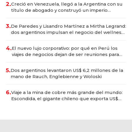
2.
Creció en Venezuela, llegó a la Argentina con su
título de abogado y construyó un imperio
gastronómico que revoluciona las marcas "fast
premium"
3.
De Paredes y Lisandro Martínez a Mirtha Legrand:
dos argentinos impulsan el negocio del wellness
deportivo y el cuidado corporal
4.
El nuevo lujo corporativo: por qué en Perú los
viajes de negocios dejan de ser reuniones para
convertirse en experiencias transformadoras
5.
Dos argentinos levantaron US$ 6,2 millones de la
mano de Rauch, Englebienne y Woloski
6.
Viaje a la mina de cobre más grande del mundo:
Escondida, el gigante chileno que exporta US$
14.000 millones anuales