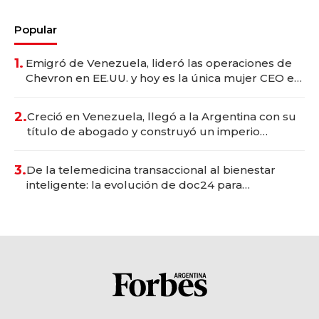
Popular
1.
Emigró de Venezuela, lideró las operaciones de
Chevron en EE.UU. y hoy es la única mujer CEO en
Vaca Muerta
2.
Creció en Venezuela, llegó a la Argentina con su
título de abogado y construyó un imperio
gastronómico que revoluciona las marcas "fast
premium"
3.
De la telemedicina transaccional al bienestar
inteligente: la evolución de doc24 para
transformar a las organizaciones