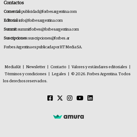
Contactos
Comercial:
publicidad@forbesargentina.com
Editorial:
info@forbesargentina.com
Summit:
summitforbes@forbesargentina.com
Suscripciones:
suscripciones@forbes.ar
Forbes Argentina es publicada por HT Media SA.
MediaKit
|
Newsletter
|
Contacto
|
Valores y estándares editoriales
|
Términos y condiciones
|
Legales
|
© 2026. Forbes Argentina. Todos
los derechos reservados.