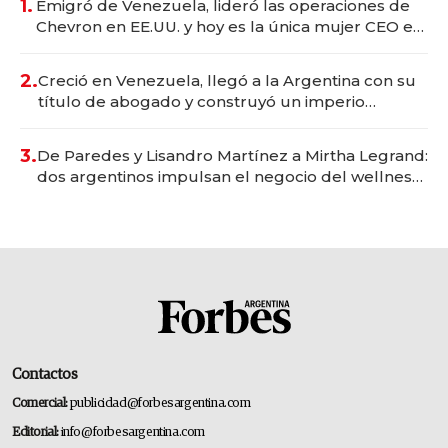
1.
Emigró de Venezuela, lideró las operaciones de
Chevron en EE.UU. y hoy es la única mujer CEO en
Vaca Muerta
2.
Creció en Venezuela, llegó a la Argentina con su
título de abogado y construyó un imperio
gastronómico que revoluciona las marcas "fast
premium"
3.
De Paredes y Lisandro Martínez a Mirtha Legrand:
dos argentinos impulsan el negocio del wellness
deportivo y el cuidado corporal
Contactos
Comercial:
publicidad@forbesargentina.com
Editorial:
info@forbesargentina.com