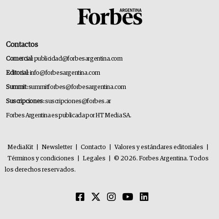
Contactos
Comercial:
publicidad@forbesargentina.com
Editorial:
info@forbesargentina.com
Summit:
summitforbes@forbesargentina.com
Suscripciones:
suscripciones@forbes.ar
Forbes Argentina es publicada por HT Media SA.
MediaKit
|
Newsletter
|
Contacto
|
Valores y estándares editoriales
|
Términos y condiciones
|
Legales
|
© 2026. Forbes Argentina. Todos
los derechos reservados.