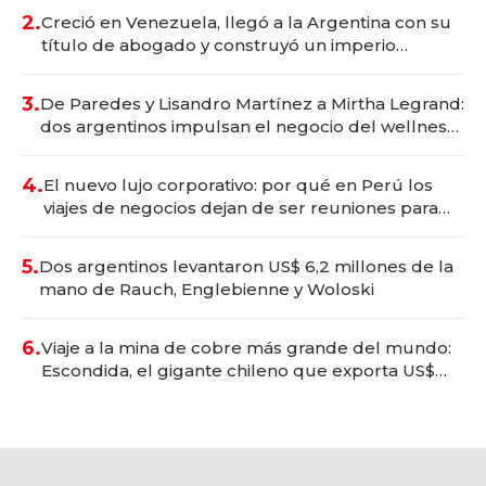
2.
Creció en Venezuela, llegó a la Argentina con su
título de abogado y construyó un imperio
gastronómico que revoluciona las marcas "fast
premium"
3.
De Paredes y Lisandro Martínez a Mirtha Legrand:
dos argentinos impulsan el negocio del wellness
deportivo y el cuidado corporal
4.
El nuevo lujo corporativo: por qué en Perú los
viajes de negocios dejan de ser reuniones para
convertirse en experiencias transformadoras
5.
Dos argentinos levantaron US$ 6,2 millones de la
mano de Rauch, Englebienne y Woloski
6.
Viaje a la mina de cobre más grande del mundo:
Escondida, el gigante chileno que exporta US$
14.000 millones anuales