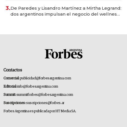
premium"
3.
De Paredes y Lisandro Martínez a Mirtha Legrand:
dos argentinos impulsan el negocio del wellness
deportivo y el cuidado corporal
Contactos
Comercial:
publicidad@forbesargentina.com
Editorial:
info@forbesargentina.com
Summit:
summitforbes@forbesargentina.com
Suscripciones:
suscripciones@forbes.ar
Forbes Argentina es publicada por HT Media SA.