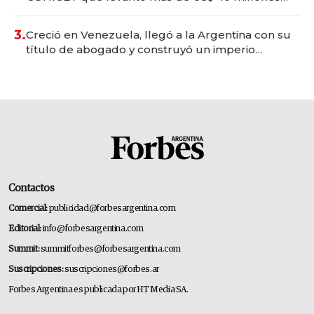
para fundar startups biotech
3.
Creció en Venezuela, llegó a la Argentina con su
título de abogado y construyó un imperio
gastronómico que revoluciona las marcas "fast
premium"
Contactos
Comercial:
publicidad@forbesargentina.com
Editorial:
info@forbesargentina.com
Summit:
summitforbes@forbesargentina.com
Suscripciones:
suscripciones@forbes.ar
Forbes Argentina es publicada por HT Media SA.