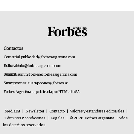
Contactos
Comercial:
publicidad@forbesargentina.com
Editorial:
info@forbesargentina.com
Summit:
summitforbes@forbesargentina.com
Suscripciones:
suscripciones@forbes.ar
Forbes Argentina es publicada por HT Media SA.
MediaKit
|
Newsletter
|
Contacto
|
Valores y estándares editoriales
|
Términos y condiciones
|
Legales
|
© 2026. Forbes Argentina. Todos
los derechos reservados.