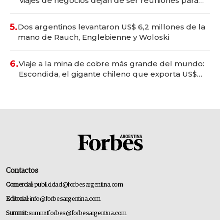
viajes de negocios dejan de ser reuniones para
convertirse en experiencias transformadoras
5.
Dos argentinos levantaron US$ 6,2 millones de la
mano de Rauch, Englebienne y Woloski
6.
Viaje a la mina de cobre más grande del mundo:
Escondida, el gigante chileno que exporta US$
14.000 millones anuales
Contactos
Comercial:
publicidad@forbesargentina.com
Editorial:
info@forbesargentina.com
Summit:
summitforbes@forbesargentina.com