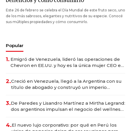
beneficios y cómo consumirlo
Este 26 de febrero se celebra el Día Mundial de este fruto seco, uno
de los más sabrosos, elegantes y nutritivos de su especie. Conocé
sus múltiples propiedades y cómo consumirlo.
Popular
1.
Emigró de Venezuela, lideró las operaciones de
Chevron en EE.UU. y hoy es la única mujer CEO en
Vaca Muerta
2.
Creció en Venezuela, llegó a la Argentina con su
título de abogado y construyó un imperio
gastronómico que revoluciona las marcas "fast
premium"
3.
De Paredes y Lisandro Martínez a Mirtha Legrand:
dos argentinos impulsan el negocio del wellness
deportivo y el cuidado corporal
4.
El nuevo lujo corporativo: por qué en Perú los