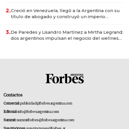
Vaca Muerta
2.
Creció en Venezuela, llegó a la Argentina con su
título de abogado y construyó un imperio
gastronómico que revoluciona las marcas "fast
premium"
3.
De Paredes y Lisandro Martínez a Mirtha Legrand:
dos argentinos impulsan el negocio del wellness
deportivo y el cuidado corporal
Contactos
Comercial:
publicidad@forbesargentina.com
Editorial:
info@forbesargentina.com
Summit:
summitforbes@forbesargentina.com
Suscripciones:
suscripciones@forbes.ar