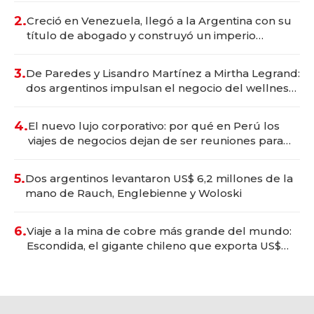
2.
Creció en Venezuela, llegó a la Argentina con su
título de abogado y construyó un imperio
gastronómico que revoluciona las marcas "fast
premium"
3.
De Paredes y Lisandro Martínez a Mirtha Legrand:
dos argentinos impulsan el negocio del wellness
deportivo y el cuidado corporal
4.
El nuevo lujo corporativo: por qué en Perú los
viajes de negocios dejan de ser reuniones para
convertirse en experiencias transformadoras
5.
Dos argentinos levantaron US$ 6,2 millones de la
mano de Rauch, Englebienne y Woloski
6.
Viaje a la mina de cobre más grande del mundo:
Escondida, el gigante chileno que exporta US$
14.000 millones anuales