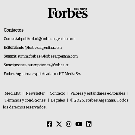
Contactos
Comercial:
publicidad@forbesargentina.com
Editorial:
info@forbesargentina.com
Summit:
summitforbes@forbesargentina.com
Suscripciones:
suscripciones@forbes.ar
Forbes Argentina es publicada por HT Media SA.
MediaKit
|
Newsletter
|
Contacto
|
Valores y estándares editoriales
|
Términos y condiciones
|
Legales
|
© 2026. Forbes Argentina. Todos
los derechos reservados.