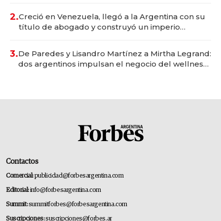
Vaca Muerta
2.
Creció en Venezuela, llegó a la Argentina con su
título de abogado y construyó un imperio
gastronómico que revoluciona las marcas "fast
premium"
3.
De Paredes y Lisandro Martínez a Mirtha Legrand:
dos argentinos impulsan el negocio del wellness
deportivo y el cuidado corporal
Contactos
Comercial:
publicidad@forbesargentina.com
Editorial:
info@forbesargentina.com
Summit:
summitforbes@forbesargentina.com
Suscripciones:
suscripciones@forbes.ar