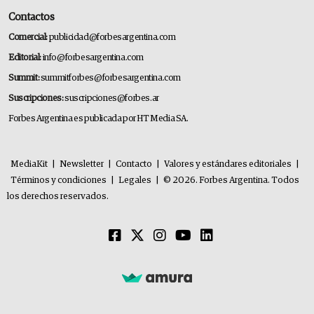
Contactos
Comercial:
publicidad@forbesargentina.com
Editorial:
info@forbesargentina.com
Summit:
summitforbes@forbesargentina.com
Suscripciones:
suscripciones@forbes.ar
Forbes Argentina es publicada por HT Media SA.
MediaKit
|
Newsletter
|
Contacto
|
Valores y estándares editoriales
|
Términos y condiciones
|
Legales
|
© 2026. Forbes Argentina. Todos
los derechos reservados.