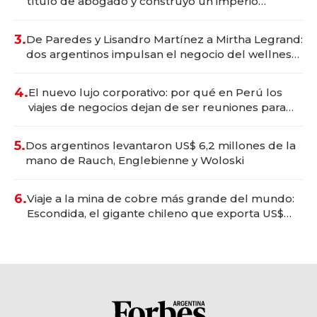
título de abogado y construyó un imperio
gastronómico que revoluciona las marcas "fast
premium"
3.
De Paredes y Lisandro Martínez a Mirtha Legrand:
dos argentinos impulsan el negocio del wellness
deportivo y el cuidado corporal
4.
El nuevo lujo corporativo: por qué en Perú los
viajes de negocios dejan de ser reuniones para
convertirse en experiencias transformadoras
5.
Dos argentinos levantaron US$ 6,2 millones de la
mano de Rauch, Englebienne y Woloski
6.
Viaje a la mina de cobre más grande del mundo:
Escondida, el gigante chileno que exporta US$
14.000 millones anuales