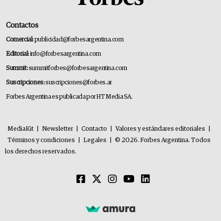
Contactos
Comercial:
publicidad@forbesargentina.com
Editorial:
info@forbesargentina.com
Summit:
summitforbes@forbesargentina.com
Suscripciones:
suscripciones@forbes.ar
Forbes Argentina es publicada por HT Media SA.
MediaKit
|
Newsletter
|
Contacto
|
Valores y estándares editoriales
|
Términos y condiciones
|
Legales
|
© 2026. Forbes Argentina. Todos
los derechos reservados.