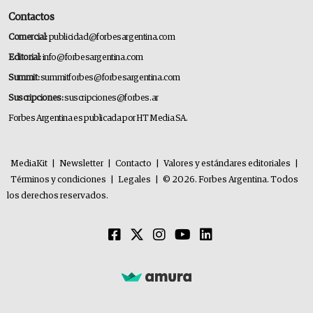
Contactos
Comercial:
publicidad@forbesargentina.com
Editorial:
info@forbesargentina.com
Summit:
summitforbes@forbesargentina.com
Suscripciones:
suscripciones@forbes.ar
Forbes Argentina es publicada por HT Media SA.
MediaKit
|
Newsletter
|
Contacto
|
Valores y estándares editoriales
|
Términos y condiciones
|
Legales
|
© 2026. Forbes Argentina. Todos
los derechos reservados.