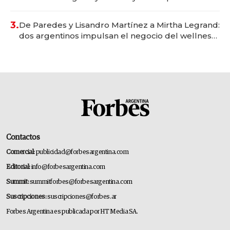
gastronómico que revoluciona las marcas "fast
premium"
3.
De Paredes y Lisandro Martínez a Mirtha Legrand:
dos argentinos impulsan el negocio del wellness
deportivo y el cuidado corporal
Contactos
Comercial:
publicidad@forbesargentina.com
Editorial:
info@forbesargentina.com
Summit:
summitforbes@forbesargentina.com
Suscripciones:
suscripciones@forbes.ar
Forbes Argentina es publicada por HT Media SA.