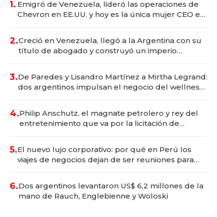
1.
Emigró de Venezuela, lideró las operaciones de
Chevron en EE.UU. y hoy es la única mujer CEO en
Vaca Muerta
2.
Creció en Venezuela, llegó a la Argentina con su
título de abogado y construyó un imperio
gastronómico que revoluciona las marcas "fast
premium"
3.
De Paredes y Lisandro Martínez a Mirtha Legrand:
dos argentinos impulsan el negocio del wellness
deportivo y el cuidado corporal
4.
Philip Anschutz, el magnate petrolero y rey del
entretenimiento que va por la licitación de
Tecnópolis junto a Fénix
5.
El nuevo lujo corporativo: por qué en Perú los
viajes de negocios dejan de ser reuniones para
convertirse en experiencias transformadoras
6.
Dos argentinos levantaron US$ 6,2 millones de la
mano de Rauch, Englebienne y Woloski