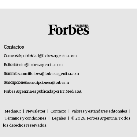
Contactos
Comercial:
publicidad@forbesargentina.com
Editorial:
info@forbesargentina.com
Summit:
summitforbes@forbesargentina.com
Suscripciones:
suscripciones@forbes.ar
Forbes Argentina es publicada por HT Media SA.
MediaKit
|
Newsletter
|
Contacto
|
Valores y estándares editoriales
|
Términos y condiciones
|
Legales
|
© 2026. Forbes Argentina. Todos
los derechos reservados.