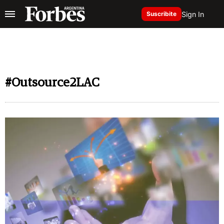
Sign In
Suscribite
#Outsource2LAC