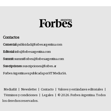
Contactos
Comercial:
publicidad@forbesargentina.com
Editorial:
info@forbesargentina.com
Summit:
summitforbes@forbesargentina.com
Suscripciones:
suscripciones@forbes.ar
Forbes Argentina es publicada por HT Media SA.
MediaKit
|
Newsletter
|
Contacto
|
Valores y estándares editoriales
|
Términos y condiciones
|
Legales
|
© 2026. Forbes Argentina. Todos
los derechos reservados.