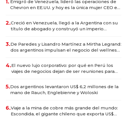
1.
Emigró de Venezuela, lideró las operaciones de
Chevron en EE.UU. y hoy es la única mujer CEO en
Vaca Muerta
2.
Creció en Venezuela, llegó a la Argentina con su
título de abogado y construyó un imperio
gastronómico que revoluciona las marcas "fast
premium"
3.
De Paredes y Lisandro Martínez a Mirtha Legrand:
dos argentinos impulsan el negocio del wellness
deportivo y el cuidado corporal
4.
El nuevo lujo corporativo: por qué en Perú los
viajes de negocios dejan de ser reuniones para
convertirse en experiencias transformadoras
5.
Dos argentinos levantaron US$ 6,2 millones de la
mano de Rauch, Englebienne y Woloski
6.
Viaje a la mina de cobre más grande del mundo:
Escondida, el gigante chileno que exporta US$
14.000 millones anuales