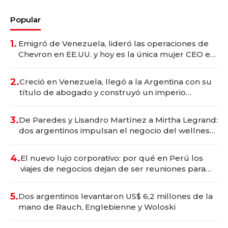
Popular
1.
Emigró de Venezuela, lideró las operaciones de
Chevron en EE.UU. y hoy es la única mujer CEO en
Vaca Muerta
2.
Creció en Venezuela, llegó a la Argentina con su
título de abogado y construyó un imperio
gastronómico que revoluciona las marcas "fast
premium"
3.
De Paredes y Lisandro Martínez a Mirtha Legrand:
dos argentinos impulsan el negocio del wellness
deportivo y el cuidado corporal
4.
El nuevo lujo corporativo: por qué en Perú los
viajes de negocios dejan de ser reuniones para
convertirse en experiencias transformadoras
5.
Dos argentinos levantaron US$ 6,2 millones de la
mano de Rauch, Englebienne y Woloski