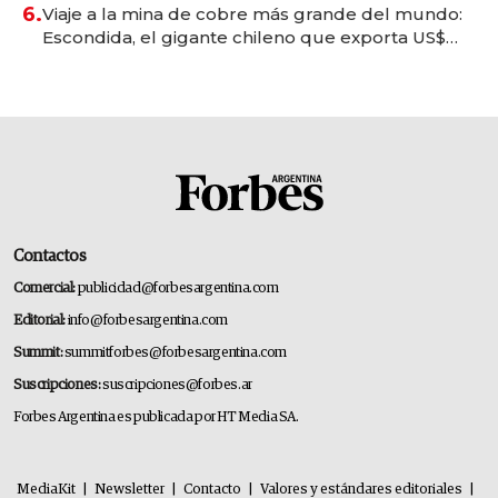
6.
Viaje a la mina de cobre más grande del mundo:
Escondida, el gigante chileno que exporta US$
14.000 millones anuales
Contactos
Comercial:
publicidad@forbesargentina.com
Editorial:
info@forbesargentina.com
Summit:
summitforbes@forbesargentina.com
Suscripciones:
suscripciones@forbes.ar
Forbes Argentina es publicada por HT Media SA.
MediaKit
|
Newsletter
|
Contacto
|
Valores y estándares editoriales
|